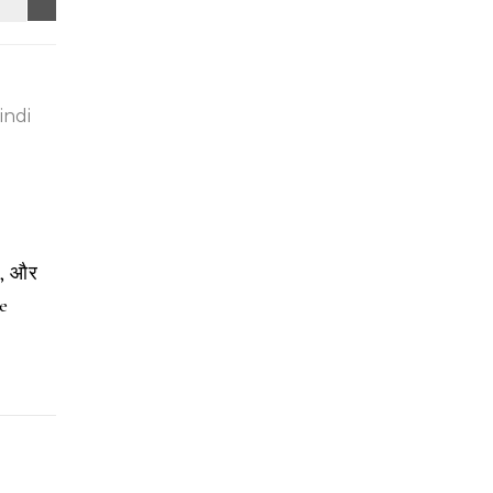
ै, और
ee