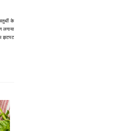
ोग लगाया
 आप झटपट